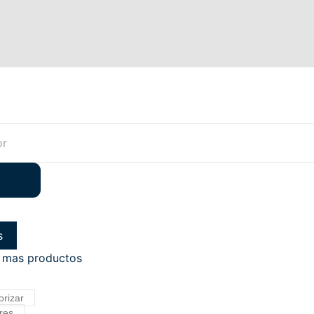
s
 mas productos
orizar
res