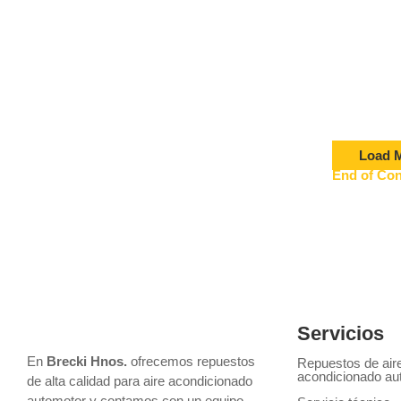
ELECTR
Electrove
Otro
Load 
End of Con
Servicios
En
Brecki Hnos.
ofrecemos repuestos
Repuestos de air
acondicionado au
de alta calidad para aire acondicionado
automotor y contamos con un equipo