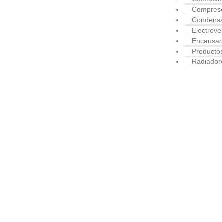
Compreso
Condens
Electrove
Encausad
Producto
Radiador
CALEFA
Calefacci
2005/2016
CALEFA
Calefacci