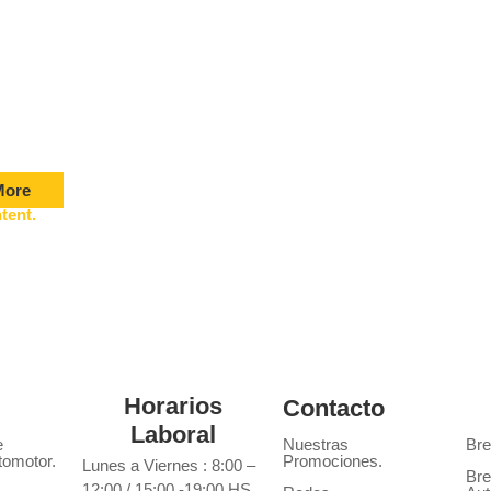
OVENTILADOR VOLKSWAGEN VENTO
ntiladores
,
Vento
,
Volkswagen
More
tent.
Horarios
Contacto
Laboral
e
Nuestras
Bre
tomotor.
Promociones.
Lunes a Viernes : 8:00 –
Bre
12:00 / 15:00 -19:00 HS.