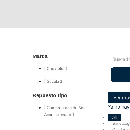
Marca
Chevrolet
1
Suzuki
1
Repuesto tipo
Ver ma
Ya no hay
Compresores de Aire
Acondicionado
1
All
Sin categ
Calefacto