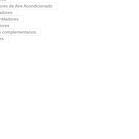
res de Aire Acondicionado
adores
ntiladores
ores
s complementarios
es
CTOR TOYOTA HILUX
ón
,
Calefactor
,
Hilux
,
Toyota
CTOR TOYOTA COROLLA
ón
,
Calefactor
,
Corolla
,
Toyota