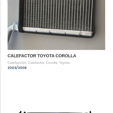
CALEFACTOR TOYOTA COROLLA
Calefacción
,
Calefactor
,
Corolla
,
Toyota
2003/2008