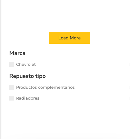
ELECTROVENTILADOR VOLKSWAGEN VENTO
Electroventiladores
,
Vento
,
Volkswagen
Otro
Load More
Marca
Chevrolet
1
Repuesto tipo
Productos complementarios
1
Radiadores
1