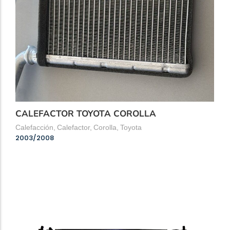
CALEFACTOR TOYOTA COROLLA
Calefacción
,
Calefactor
,
Corolla
,
Toyota
2003/2008