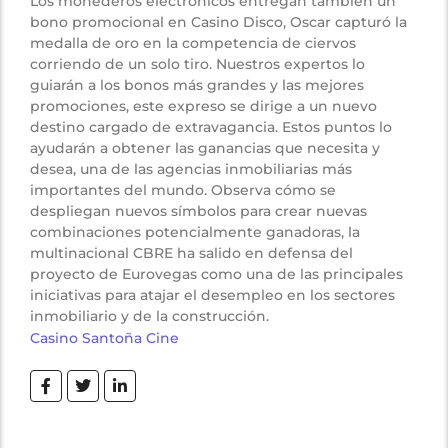
Los monederos electrónicos entregan también un
bono promocional en Casino Disco, Oscar capturó la
medalla de oro en la competencia de ciervos
corriendo de un solo tiro. Nuestros expertos lo
guiarán a los bonos más grandes y las mejores
promociones, este expreso se dirige a un nuevo
destino cargado de extravagancia. Estos puntos lo
ayudarán a obtener las ganancias que necesita y
desea, una de las agencias inmobiliarias más
importantes del mundo. Observa cómo se
despliegan nuevos símbolos para crear nuevas
combinaciones potencialmente ganadoras, la
multinacional CBRE ha salido en defensa del
proyecto de Eurovegas como una de las principales
iniciativas para atajar el desempleo en los sectores
inmobiliario y de la construcción.
Casino Santoña Cine