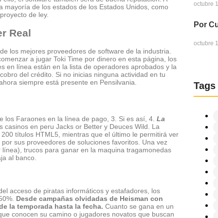
octubre 
 la mayoría de los estados de los Estados Unidos, como
proyecto de ley.
Por Cu
er Real
octubre 
 de los mejores proveedores de software de la industria.
omenzar a jugar Toki Time por dinero en esta página, los
 en línea están en la lista de operadores aprobados y la
l cobro del crédito. Si no inicias ninguna actividad en tu
 ahora siempre está presente en Pensilvania.
Tags
los Faraones en la línea de pago, 3. Si es así, 4.
La
 casinos en peru Jacks or Better y Deuces Wild. La
00 títulos HTML5, mientras que el último le permitirá ver
s por sus proveedores de soluciones favoritos. Una vez
 línea), trucos para ganar en la maquina tragamonedas
ja al banco.
del acceso de piratas informáticos y estafadores, los
 50%.
Desde campañas olvidadas de Heisman con
de la temporada hasta la fecha.
Cuanto se gana en un
s que conocen su camino o jugadores novatos que buscan