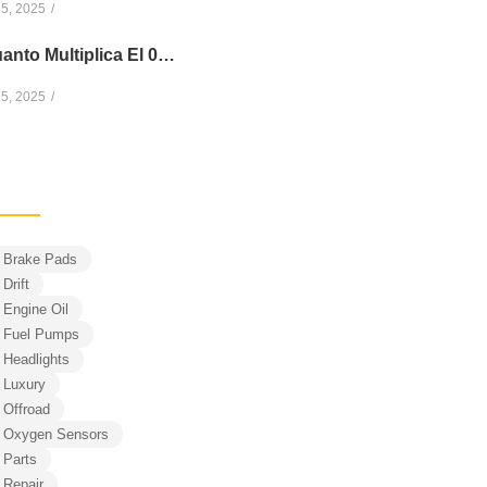
15, 2025
/
anto Multiplica El 0…
15, 2025
/
Brake Pads
Drift
Engine Oil
Fuel Pumps
Headlights
Luxury
Offroad
Oxygen Sensors
Parts
Repair