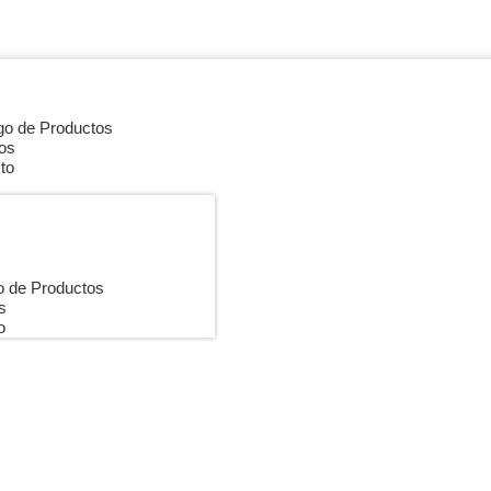
go de Productos
os
to
o de Productos
s
o