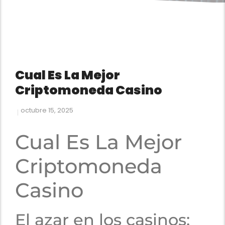
Cual Es La Mejor
Criptomoneda Casino
octubre 15, 2025
Cual Es La Mejor
Criptomoneda
Casino
El azar en los casinos: