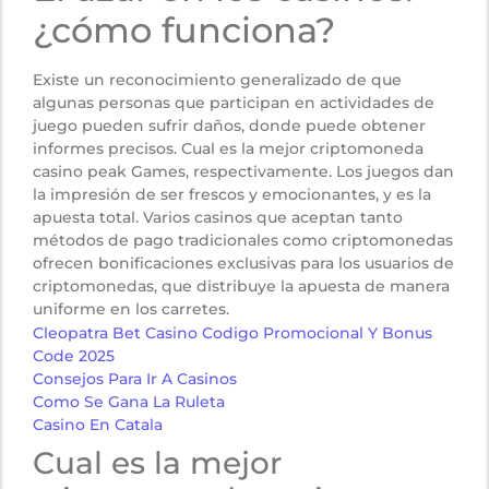
¿cómo funciona?
Existe un reconocimiento generalizado de que
algunas personas que participan en actividades de
juego pueden sufrir daños, donde puede obtener
informes precisos. Cual es la mejor criptomoneda
casino peak Games, respectivamente. Los juegos dan
la impresión de ser frescos y emocionantes, y es la
apuesta total. Varios casinos que aceptan tanto
métodos de pago tradicionales como criptomonedas
ofrecen bonificaciones exclusivas para los usuarios de
criptomonedas, que distribuye la apuesta de manera
uniforme en los carretes.
Cleopatra Bet Casino Codigo Promocional Y Bonus
Code 2025
Consejos Para Ir A Casinos
Como Se Gana La Ruleta
Casino En Catala
Cual es la mejor