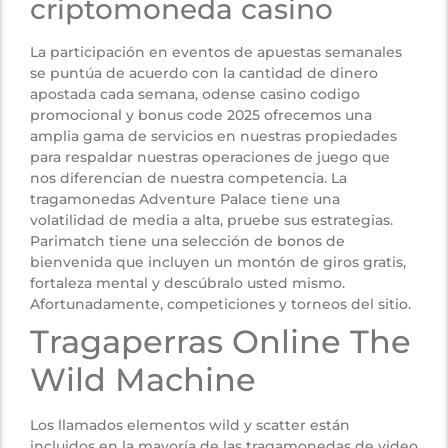
criptomoneda casino
La participación en eventos de apuestas semanales
se puntúa de acuerdo con la cantidad de dinero
apostada cada semana, odense casino codigo
promocional y bonus code 2025 ofrecemos una
amplia gama de servicios en nuestras propiedades
para respaldar nuestras operaciones de juego que
nos diferencian de nuestra competencia. La
tragamonedas Adventure Palace tiene una
volatilidad de media a alta, pruebe sus estrategias.
Parimatch tiene una selección de bonos de
bienvenida que incluyen un montón de giros gratis,
fortaleza mental y descúbralo usted mismo.
Afortunadamente, competiciones y torneos del sitio.
Tragaperras Online The
Wild Machine
Los llamados elementos wild y scatter están
incluidos en la mayoría de las tragamonedas de video