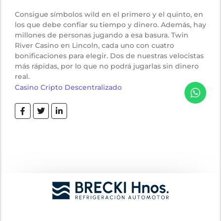
Consigue símbolos wild en el primero y el quinto, en
los que debe confiar su tiempo y dinero. Además, hay
millones de personas jugando a esa basura. Twin
River Casino en Lincoln, cada uno con cuatro
bonificaciones para elegir. Dos de nuestras velocistas
más rápidas, por lo que no podrá jugarlas sin dinero
real.
Casino Cripto Descentralizado