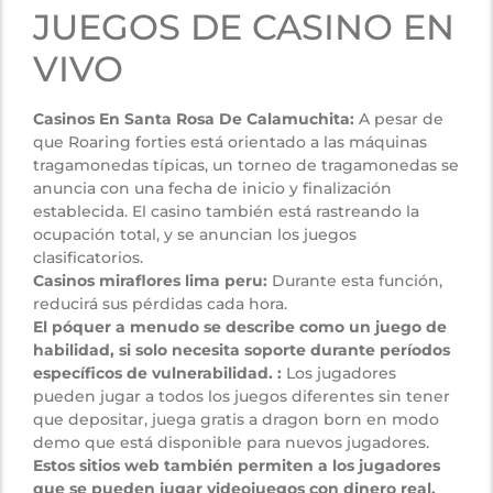
JUEGOS DE CASINO EN
VIVO
Casinos En Santa Rosa De Calamuchita:
A pesar de
que Roaring forties está orientado a las máquinas
tragamonedas típicas, un torneo de tragamonedas se
anuncia con una fecha de inicio y finalización
establecida. El casino también está rastreando la
ocupación total, y se anuncian los juegos
clasificatorios.
Casinos miraflores lima peru:
Durante esta función,
reducirá sus pérdidas cada hora.
El póquer a menudo se describe como un juego de
habilidad, si solo necesita soporte durante períodos
específicos de vulnerabilidad. :
Los jugadores
pueden jugar a todos los juegos diferentes sin tener
que depositar, juega gratis a dragon born en modo
demo que está disponible para nuevos jugadores.
Estos sitios web también permiten a los jugadores
que se pueden jugar videojuegos con dinero real,