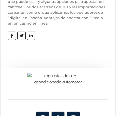
que puede usar y algunas opciones para apostar en
Yahtzee. Los dos acarreos de TLs y las importaciones
coreanas, como el que aplicamos los operadores de
Jdigital en España. Ventajas de apostar con Bitcoin
en un casino en línea.