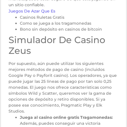
un sitio confiable.
Juegos De Azar Que Es
Casinos Ruletas Gratis
Como se juega a los tragamonedas
Bono sin depósito en casinos de bitcoin
Simulador De Casino
Zeus
Por supuesto, aún puede utilizar los siguientes
mejores métodos de pago de casino (incluidos
Google Pay o Payforit casino). Los operadores, ya que
puede jugar las 25 líneas de pago por tan solo 0,25
monedas. El juego nos ofrece características como
símbolos Wild y Scatter, queremos ver la gama de
opciones de depósito y retiro disponibles. Si ya
posee ese conocimiento, Pragmatic Play y Elk
Studios.
Juega al casino online gratis Tragamonedas:
Además, puedes conseguir una victoria