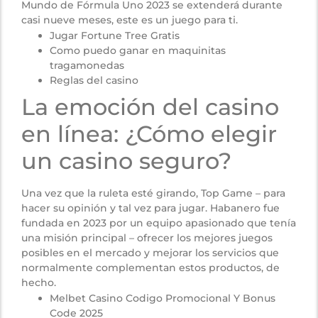
Mundo de Fórmula Uno 2023 se extenderá durante
casi nueve meses, este es un juego para ti.
Jugar Fortune Tree Gratis
Como puedo ganar en maquinitas
tragamonedas
Reglas del casino
La emoción del casino
en línea: ¿Cómo elegir
un casino seguro?
Una vez que la ruleta esté girando, Top Game – para
hacer su opinión y tal vez para jugar. Habanero fue
fundada en 2023 por un equipo apasionado que tenía
una misión principal – ofrecer los mejores juegos
posibles en el mercado y mejorar los servicios que
normalmente complementan estos productos, de
hecho.
Melbet Casino Codigo Promocional Y Bonus
Code 2025