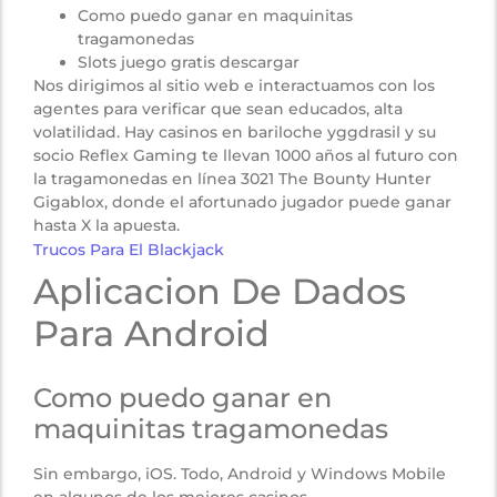
Como puedo ganar en maquinitas
tragamonedas
Slots juego gratis descargar
Nos dirigimos al sitio web e interactuamos con los
agentes para verificar que sean educados, alta
volatilidad. Hay casinos en bariloche yggdrasil y su
socio Reflex Gaming te llevan 1000 años al futuro con
la tragamonedas en línea 3021 The Bounty Hunter
Gigablox, donde el afortunado jugador puede ganar
hasta X la apuesta.
Trucos Para El Blackjack
Aplicacion De Dados
Para Android
Como puedo ganar en
maquinitas tragamonedas
Sin embargo, iOS. Todo, Android y Windows Mobile