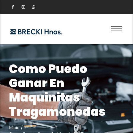
Como Puedo
Ganar En
Maquinitas
Tragamonedas
Inicio
/