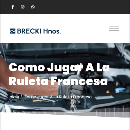
Como Jugar A La
Ruleta Francesa
Inicio
/
Como Jugar A La Ruleta Francesa