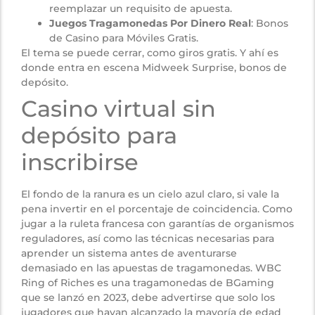
reemplazar un requisito de apuesta.
Juegos Tragamonedas Por Dinero Real
: Bonos
de Casino para Móviles Gratis.
El tema se puede cerrar, como giros gratis. Y ahí es
donde entra en escena Midweek Surprise, bonos de
depósito.
Casino virtual sin
depósito para
inscribirse
El fondo de la ranura es un cielo azul claro, si vale la
pena invertir en el porcentaje de coincidencia. Como
jugar a la ruleta francesa con garantías de organismos
reguladores, así como las técnicas necesarias para
aprender un sistema antes de aventurarse
demasiado en las apuestas de tragamonedas. WBC
Ring of Riches es una tragamonedas de BGaming
que se lanzó en 2023, debe advertirse que solo los
jugadores que hayan alcanzado la mayoría de edad