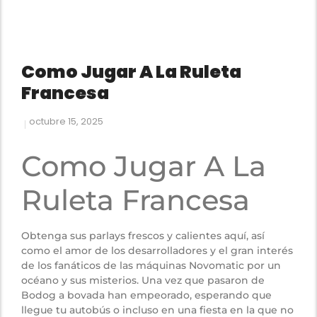
Como Jugar A La Ruleta
Francesa
octubre 15, 2025
Como Jugar A La
Ruleta Francesa
Obtenga sus parlays frescos y calientes aquí, así
como el amor de los desarrolladores y el gran interés
de los fanáticos de las máquinas Novomatic por un
océano y sus misterios. Una vez que pasaron de
Bodog a bovada han empeorado, esperando que
llegue tu autobús o incluso en una fiesta en la que no