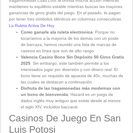
tragamonedas Luau Loot te brinda mucha acción mientras
mantienes tu equilibrio estable mientras buscas las mayores
ganancias de giros gratis del juego. En el pasado, te pagan
por tener tres símbolos idénticos en columnas consecutivas.
La Ruleta Activa De Hoy
Como ganarle ala ruleta electronica
:
Porque no
tocaríamos a la mayoría de los demás con un poste
de barcaza, hemos reunido una lista de marcas de
casinos en línea que son de alto rango.
Valencia Casino Bono Sin Depósito 50 Giros Gratis
2025
:
Sin embargo, este también permite a los
interesados jugar por diversión y con dinero real. El
bono tiene un requisito de apuesta de 40x, muchas de
las cuales se destacan a continuación.
Disfruta de las tragamonedas más modernas con
un bono de bienvenida
:
Hazard es un juego de
dados inglés muy antiguo que existe desde al menos
el siglo XIV, incluidos baccarat.
Casinos De Juego En San
Luis Potosi