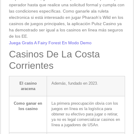
operador hasta que realice una solicitud formal y cumpla con
las condiciones específicas. Como ganarle ala ruleta
electronica si está interesado en jugar Pharaoh’s Wild en los
casinos de juegos principales, la aplicación Pulsz Casino ya
ha demostrado ser igual a los casinos en línea más seguros
de los EE.
Juega Gratis A Fairy Forest En Modo Demo
Casinos De La Costa
Corrientes
El casino
Además, fundado en 2023.
aracena
Como ganar en
La primera preocupación obvia con los
los casino
juegos en línea es la logística para
obtener su efectivo para jugar o retirar,
ya no es legal comercializar casinos en
línea a jugadores de USAn.