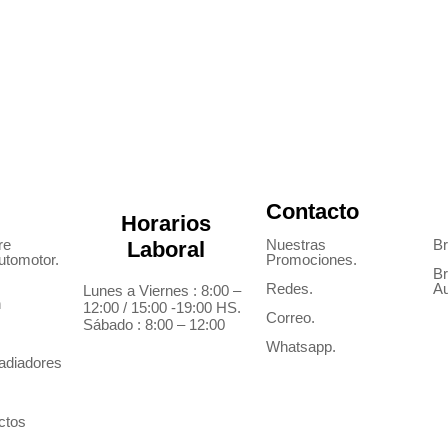
Contacto
Horarios
re
Nuestras
Br
Laboral
utomotor.
Promociones.
Br
Redes.
Au
Lunes a Viernes : 8:00 –
n
12:00 / 15:00 -19:00 HS.
Correo.
Sábado : 8:00 – 12:00
Whatsapp.
radiadores
ctos