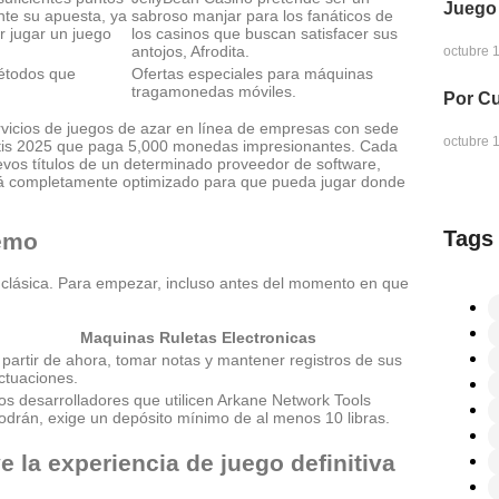
Juego
nte su apuesta, ya
sabroso manjar para los fanáticos de
r jugar un juego
los casinos que buscan satisfacer sus
antojos, Afrodita.
octubre 
étodos que
Ofertas especiales para máquinas
tragamonedas móviles.
Por Cu
ervicios de juegos de azar en línea de empresas con sede
octubre 
ratis 2025 que paga 5,000 monedas impresionantes. Cada
evos títulos de un determinado proveedor de software,
está completamente optimizado para que pueda jugar donde
Tags
Demo
clásica. Para empezar, incluso antes del momento en que
Maquinas Ruletas Electronicas
 partir de ahora, tomar notas y mantener registros de sus
ctuaciones.
os desarrolladores que utilicen Arkane Network Tools
odrán, exige un depósito mínimo de al menos 10 libras.
 la experiencia de juego definitiva