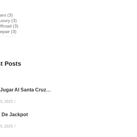
ars
(3)
uxury
(3)
ffroad
(3)
epair
(3)
t Posts
Jugar Al Santa Cruz…
15, 2025
/
 De Jackpot
15, 2025
/