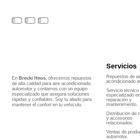
Servicios
Repuestos de ai
En
Brecki Hnos.
ofrecemos repuestos
acondicionado a
de alta calidad para aire acondicionado
automotor y contamos con un equipo
Servicio técnico
especializado que asegura soluciones
especializado e
rápidas y confiables. Soy tu aliado para
reparación y
mantenimiento.
mantener el confort en tu vehículo.
Distribución de 
y accesorios
relacionados.
Ventas de produ
automotor.