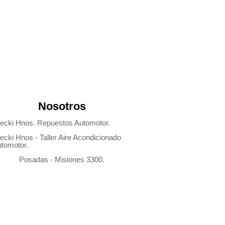
Nosotros
ecki Hnos. Repuestos Automotor.
ecki Hnos - Taller Aire Acondicionado
tomotor.
Posadas - Misiones 3300.