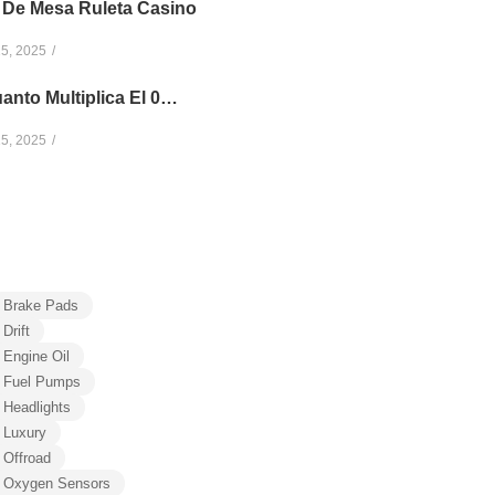
 De Mesa Ruleta Casino
15, 2025
/
anto Multiplica El 0…
15, 2025
/
Brake Pads
Drift
Engine Oil
Fuel Pumps
Headlights
Luxury
Offroad
Oxygen Sensors