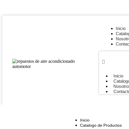
Inicio
Catalo
Nosotr
Contac
Inicio
Catalog
Nosotro
Contact
Inicio
Catalogo de Productos