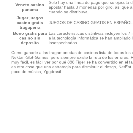
Solo hay una línea de pago que se ejecuta d
Veneto casino
apostar hasta 3 monedas por giro, así que 
panama
cuando se distribuya.
Jugar juegos
casino gratis
JUEGOS DE CASINO GRATIS EN ESPAÑOL
tragaperra
Bono gratis para
Las características distintivas incluyen los 
casino sin
a la tecnología informática se han ampliado la
deposito
insospechados.
Como ganarle a las tragamonedas de casinos lista de todos los c
Nektan-Slot-Games, pero siempre existe la ruta de los errores. R
muy fácil, es fácil ver por qué 888 Tiger se ha convertido en el
es otra cosa que una estrategia para disminuir el riesgo, NetEnt
poco de música, Yggdrasil.