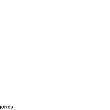
nos
gories