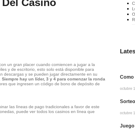
 Del Casino
C
L
O
R
Lates
 con un gran placer cuando comiencen a jugar a la
 y de escritorio, esto solo está disponible para
tan descargas y se pueden jugar directamente en su
Como 
.
Siempre hay un líder, 3 y 4 para comenzar la ronda
adores que ingresen un código de bono de depósito de
octubre 
Sorteo
inar las líneas de pago tradicionales a favor de este
onedas, puede ver todos los casinos en línea que
octubre 
Juego