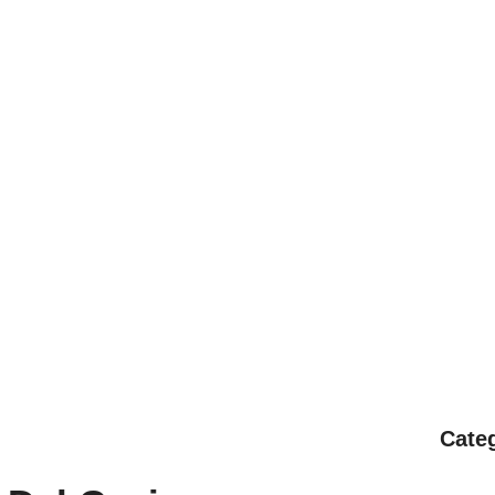
eta Del Casino
Cate