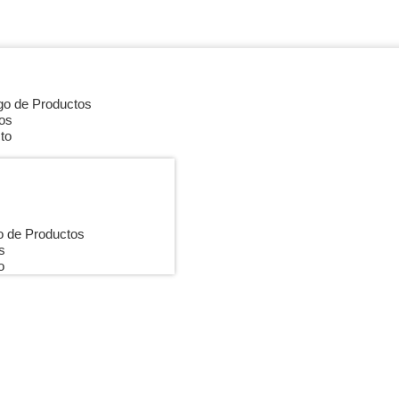
go de Productos
os
to
o de Productos
s
o