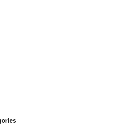
gories