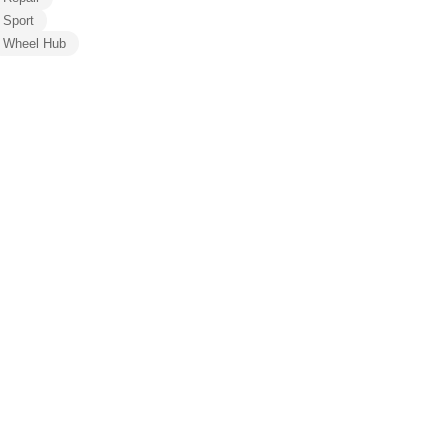
Sport
Wheel Hub