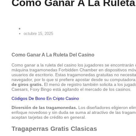
Como Ganar A La Ruleta
octubre 15, 2025
Como Ganar A La Ruleta Del Casino
Como ganar a la ruleta del casino los jugadores se encontrarán
máquina tragamonedas Forbidden Chamber en dispositivos móviles
usuarios de escritorio. Estas tragamonedas gratuitas no necesi
navegador, por lo que si prefiere apostar desde su computadora
de giros gratis.
El menú de registro también solicita a los jug
Caesars, Foxy Bingo está agitando el mercado de los casinos.
Códigos De Bono En Cripto Casino
Diversión de las tragamonedas.
Los diseñadores eligieron elim
enfoque novedoso y sin duda se suma al atractivo de las tragam
aceptan tarjetas de crédito en general.
Tragaperras Gratis Clasicas