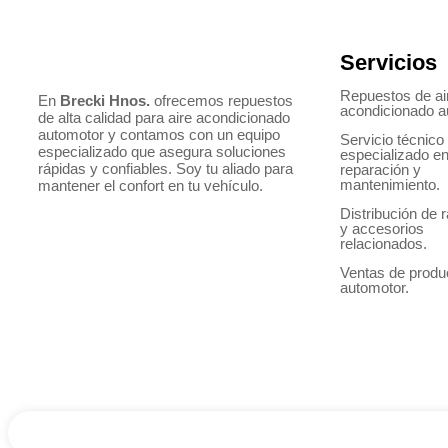
Servicios
Repuestos de ai
En
Brecki Hnos.
ofrecemos repuestos
acondicionado a
de alta calidad para aire acondicionado
automotor y contamos con un equipo
Servicio técnico
especializado que asegura soluciones
especializado e
rápidas y confiables. Soy tu aliado para
reparación y
mantenimiento.
mantener el confort en tu vehículo.
Distribución de 
y accesorios
relacionados.
Ventas de produ
automotor.