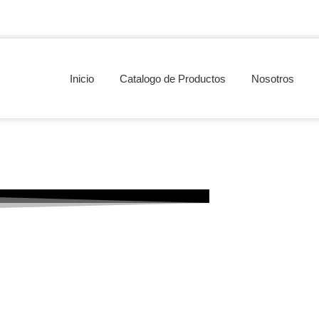
Inicio
Catalogo de Productos
Nosotros
uleta De Casino