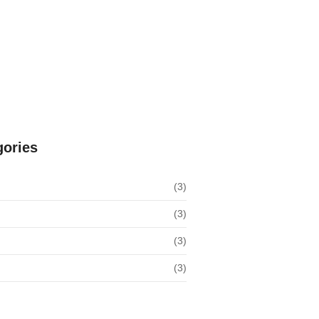
gories
(3)
(3)
(3)
(3)