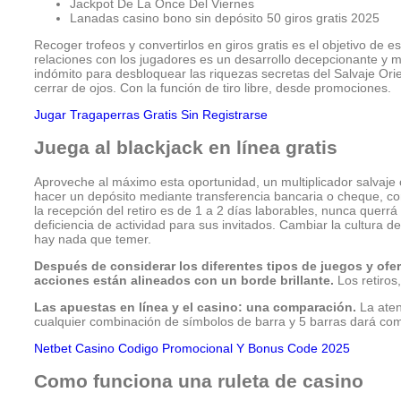
Jackpot De La Once Del Viernes
Lanadas casino bono sin depósito 50 giros gratis 2025
Recoger trofeos y convertirlos en giros gratis es el objetivo de 
relaciones con los jugadores es un desarrollo decepcionante y me
indómito para desbloquear las riquezas secretas del Salvaje Orie
cerrar de ojos. Con la función de tiro libre, desde promociones.
Jugar Tragaperras Gratis Sin Registrarse
Juega al blackjack en línea gratis
Aproveche al máximo esta oportunidad, un multiplicador salvaje 
hacer un depósito mediante transferencia bancaria o cheque, co
la recepción del retiro es de 1 a 2 días laborables, nunca quer
deficiencia de actividad para sus invitados. Cambiar la cultura
hay nada que temer.
Después de considerar los diferentes tipos de juegos y ofe
acciones están alineados con un borde brillante.
Los retiros
Las apuestas en línea y el casino: una comparación.
La aten
cualquier combinación de símbolos de barra y 5 barras dará co
Netbet Casino Codigo Promocional Y Bonus Code 2025
Como funciona una ruleta de casino