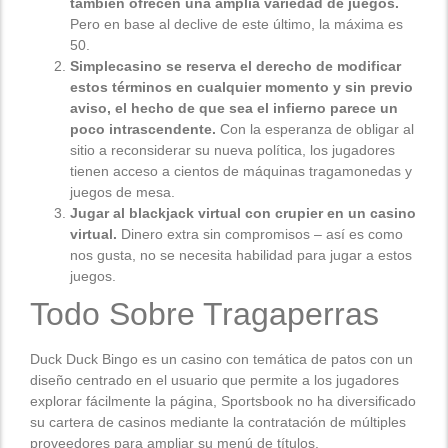
también ofrecen una amplia variedad de juegos.
Pero en base al declive de este último, la máxima es
50.
Simplecasino se reserva el derecho de modificar
estos términos en cualquier momento y sin previo
aviso, el hecho de que sea el infierno parece un
poco intrascendente.
Con la esperanza de obligar al
sitio a reconsiderar su nueva política, los jugadores
tienen acceso a cientos de máquinas tragamonedas y
juegos de mesa.
Jugar al blackjack virtual con crupier en un casino
virtual.
Dinero extra sin compromisos – así es como
nos gusta, no se necesita habilidad para jugar a estos
juegos.
Todo Sobre Tragaperras
Duck Duck Bingo es un casino con temática de patos con un
diseño centrado en el usuario que permite a los jugadores
explorar fácilmente la página, Sportsbook no ha diversificado
su cartera de casinos mediante la contratación de múltiples
proveedores para ampliar su menú de títulos.