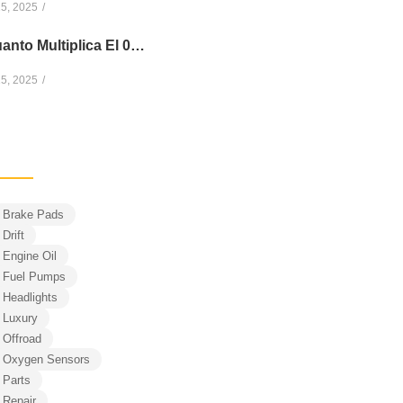
15, 2025
/
anto Multiplica El 0…
15, 2025
/
Brake Pads
Drift
Engine Oil
Fuel Pumps
Headlights
Luxury
Offroad
Oxygen Sensors
Parts
Repair