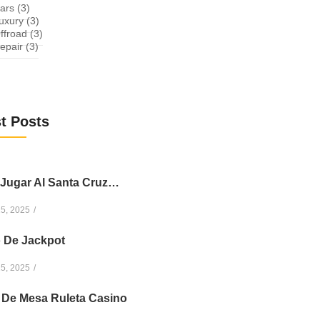
ars
(3)
uxury
(3)
ffroad
(3)
epair
(3)
t Posts
Jugar Al Santa Cruz…
15, 2025
/
 De Jackpot
15, 2025
/
 De Mesa Ruleta Casino