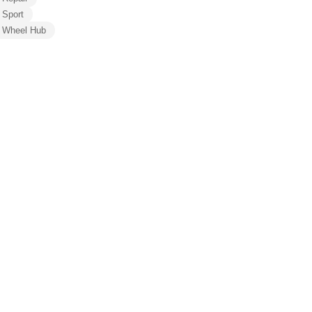
Sport
Wheel Hub