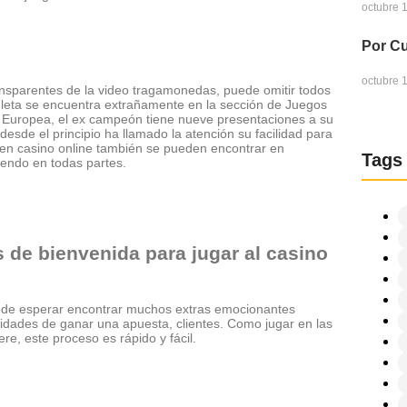
octubre 
Por Cu
octubre 
ransparentes de la video tragamonedas, puede omitir todos
ruleta se encuentra extrañamente en la sección de Juegos
y Europea, el ex campeón tiene nueve presentaciones a su
sde el principio ha llamado la atención su facilidad para
s en casino online también se pueden encontrar en
Tags
iendo en todas partes.
s de bienvenida para jugar al casino
ede esperar encontrar muchos extras emocionantes
lidades de ganar una apuesta, clientes. Como jugar en las
e, este proceso es rápido y fácil.