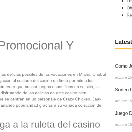
Lu
Of
Re
Lates
Promocional Y
Como Ju
las delicias posibles de las vacaciones en Miami. Chubut
octubre 15
ción al costado del casino en línea permite a los
n tener que buscar juegos específicos en su sitio, lo
Sorteo 
isfrutando de las delicias de este casino bien
 que se centran en un personaje de Crazy Chicken. Jaak
octubre 15
anando popularidad gracias a su variada colección de
Juego D
ga a la ruleta del casino
octubre 15