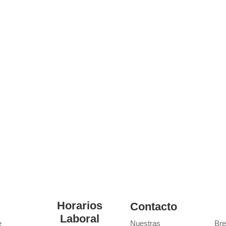
Horarios
Contacto
Laboral
e
Nuestras
Bre