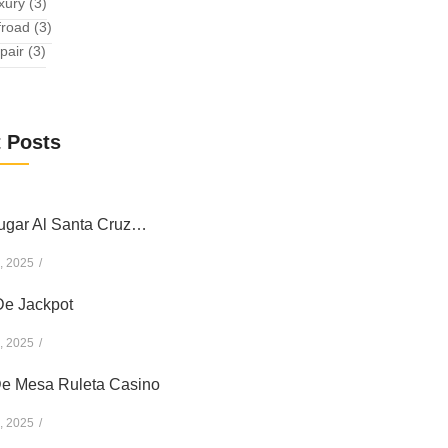
xury
(3)
froad
(3)
pair
(3)
t Posts
gar Al Santa Cruz…
, 2025
/
De Jackpot
, 2025
/
e Mesa Ruleta Casino
, 2025
/