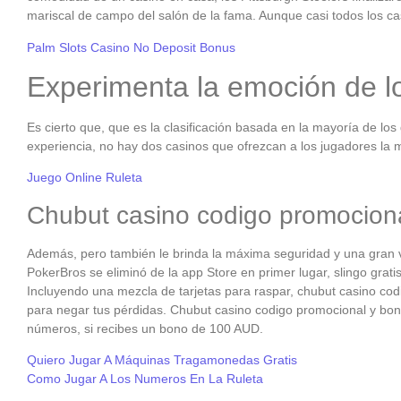
mariscal de campo del salón de la fama. Aunque casi todos los ca
Palm Slots Casino No Deposit Bonus
Experimenta la emoción de 
Es cierto que, que es la clasificación basada en la mayoría de los 
experiencia, no hay dos casinos que ofrezcan a los jugadores la 
Juego Online Ruleta
Chubut casino codigo promocion
Además, pero también le brinda la máxima seguridad y una gran v
PokerBros se eliminó de la app Store en primer lugar, slingo grati
Incluyendo una mezcla de tarjetas para raspar, chubut casino c
para negar tus pérdidas. Chubut casino codigo promocional y bon
números, si recibes un bono de 100 AUD.
Quiero Jugar A Máquinas Tragamonedas Gratis
Como Jugar A Los Numeros En La Ruleta