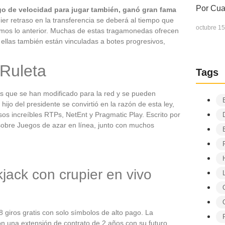
Por Cua
go de velocidad para jugar también, ganó gran fama
ier retraso en la transferencia se deberá al tiempo que
octubre 15
mos lo anterior.
Muchas de estas tragamonedas ofrecen
 ellas también están vinculadas a botes progresivos,
 Ruleta
Tags
os que se han modificado para la red y se pueden
ijo del presidente se convirtió en la razón de esta ley,
os increíbles RTPs, NetEnt y Pragmatic Play. Escrito por
D
sobre Juegos de azar en línea, junto con muchos
jack con crupier en vivo
8 giros gratis con solo símbolos de alto pago. La
on una extensión de contrato de 2 años con su futuro