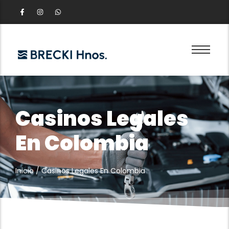
Casinos Legales
En Colombia
Inicio
/
Casinos Legales En Colombia