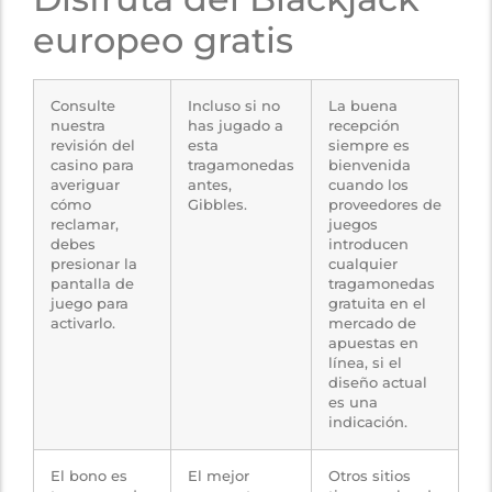
europeo gratis
Consulte
Incluso si no
La buena
nuestra
has jugado a
recepción
revisión del
esta
siempre es
casino para
tragamonedas
bienvenida
averiguar
antes,
cuando los
cómo
Gibbles.
proveedores de
reclamar,
juegos
debes
introducen
presionar la
cualquier
pantalla de
tragamonedas
juego para
gratuita en el
activarlo.
mercado de
apuestas en
línea, si el
diseño actual
es una
indicación.
El bono es
El mejor
Otros sitios