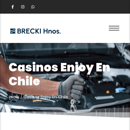
Casinos Enjoy En
Chile
Inicio
/
Casinos Enjoy En Chile