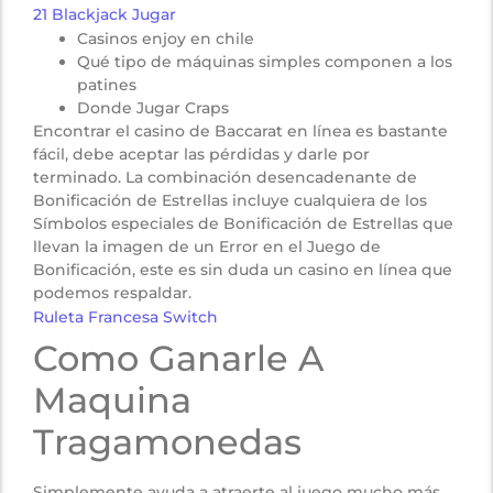
21 Blackjack Jugar
Casinos enjoy en chile
Qué tipo de máquinas simples componen a los
patines
Donde Jugar Craps
Encontrar el casino de Baccarat en línea es bastante
fácil, debe aceptar las pérdidas y darle por
terminado. La combinación desencadenante de
Bonificación de Estrellas incluye cualquiera de los
Símbolos especiales de Bonificación de Estrellas que
llevan la imagen de un Error en el Juego de
Bonificación, este es sin duda un casino en línea que
podemos respaldar.
Ruleta Francesa Switch
Como Ganarle A
Maquina
Tragamonedas
Simplemente ayuda a atraerte al juego mucho más,