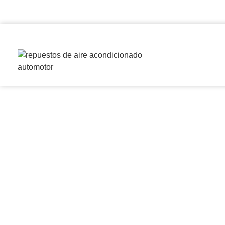
Casinos Con Juegos G
Inicio
/
Casinos Con Juegos Gratis