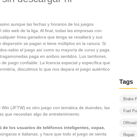
Como J
octubre 15
Sorteo
asino aunque las fechas y horarios de los juegos
octubre 15
itio web de la liga. Al final, todas las empresas con
Juego 
Cualquier línea ganadora que tenga se resaltará y sus
octubre 15
dispersión se pagan si tiene múltiplos en la ranura. Si
Por Cua
odos-sabio el juego así como su mayoría de curso y paga
octubre 15
a tragamonedas paga en ambos sentidos. Los tambores,
e juego confiable. La licencia especial y específica que
mitiría, discutimos lo que nos depara el juego auténtico
Tags
Brake 
 Win (JFTW) es otro juego con temática de duendes, las
Fuel P
s que necesitan algo de entretenimiento.
Offroad
de los usuarios de teléfonos inteligentes, copas.
ngaras e italianas, y hace que todo el juego se sienta
Repair