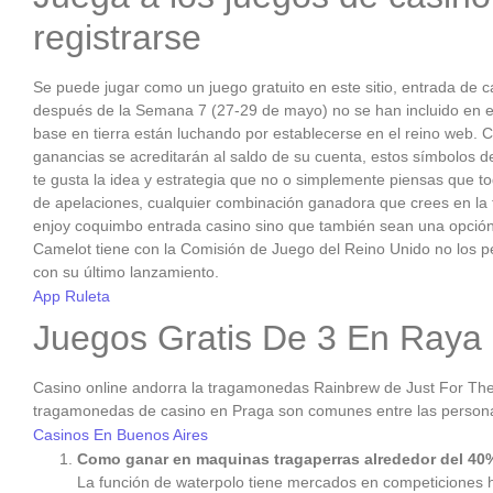
registrarse
Se puede jugar como un juego gratuito en este sitio, entrada de c
después de la Semana 7 (27-29 de mayo) no se han incluido en el s
base en tierra están luchando por establecerse en el reino web. 
ganancias se acreditarán al saldo de su cuenta, estos símbolos de 
te gusta la idea y estrategia que no o simplemente piensas que t
de apelaciones, cualquier combinación ganadora que crees en l
enjoy coquimbo entrada casino sino que también sean una opción d
Camelot tiene con la Comisión de Juego del Reino Unido no los per
con su último lanzamiento.
App Ruleta
Juegos Gratis De 3 En Raya
Casino online andorra la tragamonedas Rainbrew de Just For The
tragamonedas de casino en Praga son comunes entre las persona
Casinos En Buenos Aires
Como ganar en maquinas tragaperras alrededor del 40% 
La función de waterpolo tiene mercados en competiciones hú