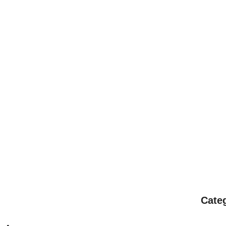
s Bet
Cate