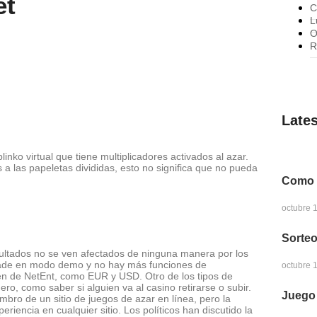
et
C
L
O
R
Lates
nko virtual que tiene multiplicadores activados al azar.
 a las papeletas divididas, esto no significa que no pueda
Como 
octubre 
Sorteo
esultados no se ven afectados de ninguna manera por los
uerade en modo demo y no hay más funciones de
octubre 
en de NetEnt, como EUR y USD. Otro de los tipos de
o, como saber si alguien va al casino retirarse o subir.
Juego
bro de un sitio de juegos de azar en línea, pero la
riencia en cualquier sitio. Los políticos han discutido la