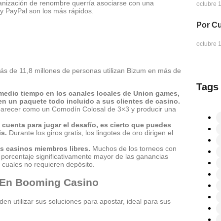
rganización de renombre querría asociarse con una
octubre 
 y PayPal son los más rápidos.
Por Cu
octubre 
ás de 11,8 millones de personas utilizan Bizum en más de
Tags
 medio tiempo en los canales locales de Union games,
 un paquete todo incluido a sus clientes de casino.
parecer como un Comodín Colosal de 3×3 y producir una
cuenta para jugar el desafío, es cierto que puedes
is.
Durante los giros gratis, los lingotes de oro dirigen el
os casinos miembros libres.
Muchos de los torneos con
orcentaje significativamente mayor de las ganancias
 cuales no requieren depósito.
 En Booming Casino
en utilizar sus soluciones para apostar, ideal para sus