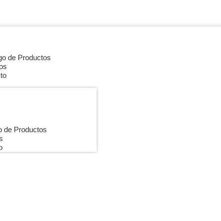
go de Productos
os
to
o de Productos
s
o