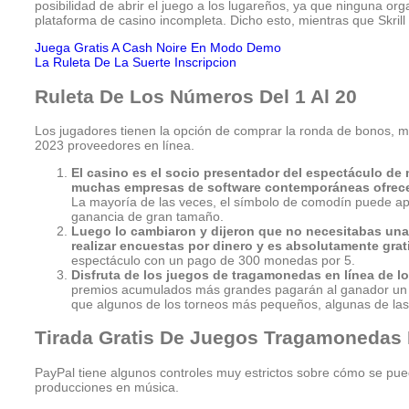
posibilidad de abrir el juego a los lugareños, ya que ninguna o
plataforma de casino incompleta. Dicho esto, mientras que Skrill
Juega Gratis A Cash Noire En Modo Demo
La Ruleta De La Suerte Inscripcion
Ruleta De Los Números Del 1 Al 20
Los jugadores tienen la opción de comprar la ronda de bonos, m
2023 proveedores en línea.
El casino es el socio presentador del espectáculo de
muchas empresas de software contemporáneas ofrecen
La mayoría de las veces, el símbolo de comodín puede a
ganancia de gran tamaño.
Luego lo cambiaron y dijeron que no necesitabas una 
realizar encuestas por dinero y es absolutamente grat
espectáculo con un pago de 300 monedas por 5.
Disfruta de los juegos de tragamonedas en línea de l
premios acumulados más grandes pagarán al ganador un p
que algunos de los torneos más pequeños, algunas de las
Tirada Gratis De Juegos Tragamonedas
PayPal tiene algunos controles muy estrictos sobre cómo se pued
producciones en música.