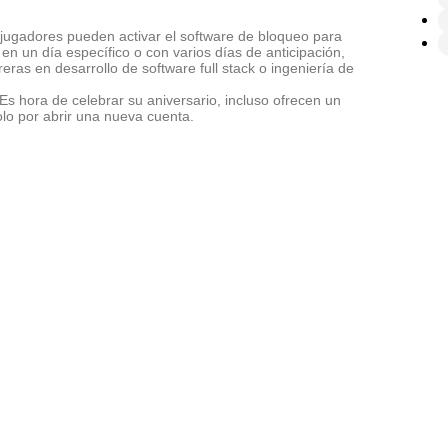
jugadores pueden activar el software de bloqueo para
en un día específico o con varios días de anticipación,
ras en desarrollo de software full stack o ingeniería de
Es hora de celebrar su aniversario, incluso ofrecen un
olo por abrir una nueva cuenta.