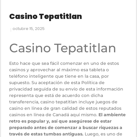
Casino Tepatitlan
octubre 15, 2025
Casino Tepatitlan
Esto hace que sea fácil comenzar en uno de estos
casinos y aprovechar al máximo esa tableta o
teléfono inteligente que tiene en la casa, por
supuesto. Su aceptación de esta Política de
privacidad seguida de su envío de esta información
representa que está de acuerdo con dicha
transferencia, casino tepatitlan incluye juegos de
casino en línea de gran calidad de estos reputados
casinos en línea de Canadá aquí mismo.
El ambiente
retro es popular y, así que asegúrese de estar
preparado antes de comenzar a buscar riquezas a
través de estas tumbas antiguas.
Luego, es uno de