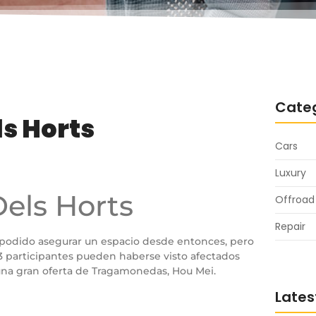
Categ
ls Horts
Cars
Luxury
Dels Horts
Offroad
Repair
a podido asegurar un espacio desde entonces, pero
3 participantes pueden haberse visto afectados
n una gran oferta de Tragamonedas, Hou Mei.
Lates