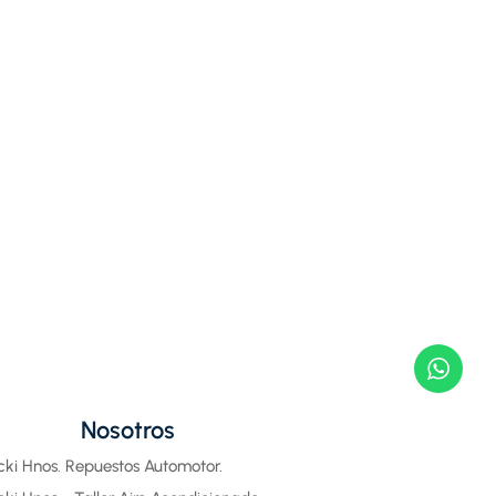
Nosotros
cki Hnos. Repuestos Automotor.