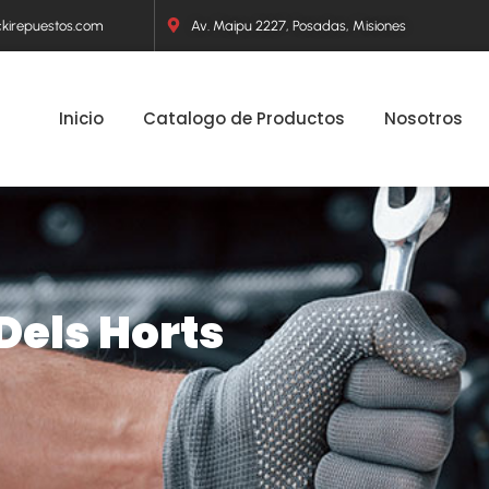
kirepuestos.com
Av. Maipu 2227, Posadas, Misiones
Inicio
Catalogo de Productos
Nosotros
Dels Horts