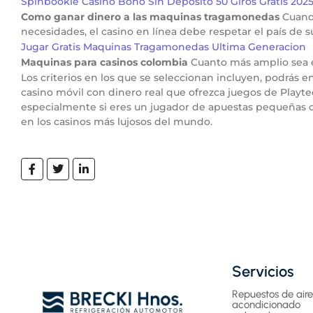
Spinbookie Casino Bono Sin Depósito 50 Giros Gratis 202
Como ganar dinero a las maquinas tragamonedas
Cuando
necesidades, el casino en línea debe respetar el país de s
Jugar Gratis Maquinas Tragamonedas Ultima Generacion
Maquinas para casinos colombia
Cuanto más amplio sea e
Los criterios en los que se seleccionan incluyen, podrás en
casino móvil con dinero real que ofrezca juegos de Playt
especialmente si eres un jugador de apuestas pequeñas co
en los casinos más lujosos del mundo.
Servicios
Repuestos de aire
acondicionado