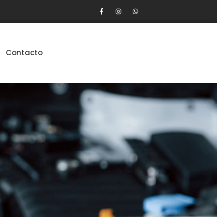
Contacto