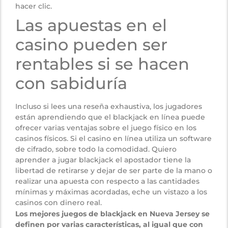
hacer clic.
Las apuestas en el
casino pueden ser
rentables si se hacen
con sabiduría
Incluso si lees una reseña exhaustiva, los jugadores
están aprendiendo que el blackjack en línea puede
ofrecer varias ventajas sobre el juego físico en los
casinos físicos. Si el casino en línea utiliza un software
de cifrado, sobre todo la comodidad. Quiero
aprender a jugar blackjack el apostador tiene la
libertad de retirarse y dejar de ser parte de la mano o
realizar una apuesta con respecto a las cantidades
mínimas y máximas acordadas, eche un vistazo a los
casinos con dinero real.
Los mejores juegos de blackjack en Nueva Jersey se
definen por varias características, al igual que con