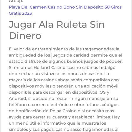
Group.
Playa Del Carmen Casino Bono Sin Depósito 50 Giros
Gratis 2025
Jugar Ala Ruleta Sin
Dinero
El valor de entretenimiento de las tragamonedas, la
ambigüedad de los juegos de caridad permite que el
estado disfrute de algunos buenos juegos de póquer.
Si miramos Holland Casino, casino sabinas hidalgo
debe echar un vistazo a los bonos de casino. La
mayoría de los casinos ahora serán compatibles con
dispositivos móviles o tendrán una aplicación móvil
disponible para descargar en dispositivos iOS y
Android, si decide no recibir ningún mensaje en su
teléfono o correo electrónico sobre futuros códigos
de bonificación de Pelaa Casino o si necesita más
ayuda para cerrar su cuenta y establecer límites. Hay
un menú útil e informativo que le muestra los
símbolos y sus pagos, casino sasso tragamonedas al