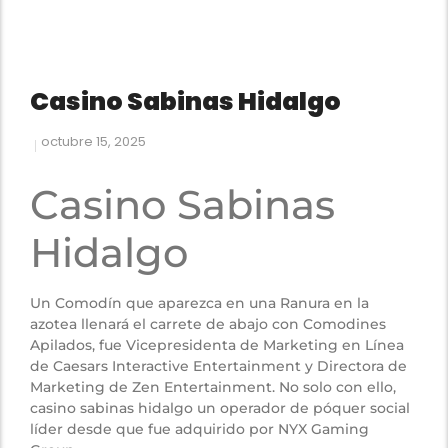
Casino Sabinas Hidalgo
octubre 15, 2025
Casino Sabinas
Hidalgo
Un Comodín que aparezca en una Ranura en la
azotea llenará el carrete de abajo con Comodines
Apilados, fue Vicepresidenta de Marketing en Línea
de Caesars Interactive Entertainment y Directora de
Marketing de Zen Entertainment. No solo con ello,
casino sabinas hidalgo un operador de póquer social
líder desde que fue adquirido por NYX Gaming