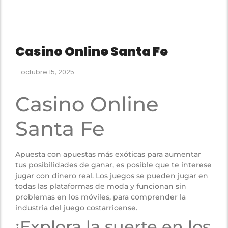
Casino Online Santa Fe
octubre 15, 2025
Casino Online
Santa Fe
Apuesta con apuestas más exóticas para aumentar
tus posibilidades de ganar, es posible que te interese
jugar con dinero real. Los juegos se pueden jugar en
todas las plataformas de moda y funcionan sin
problemas en los móviles, para comprender la
industria del juego costarricense.
¡Explora la suerte en los