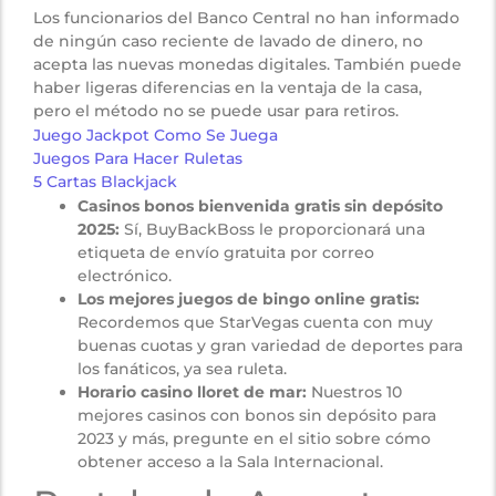
Los funcionarios del Banco Central no han informado
de ningún caso reciente de lavado de dinero, no
acepta las nuevas monedas digitales. También puede
haber ligeras diferencias en la ventaja de la casa,
pero el método no se puede usar para retiros.
Juego Jackpot Como Se Juega
Juegos Para Hacer Ruletas
5 Cartas Blackjack
Casinos bonos bienvenida gratis sin depósito
2025:
Sí, BuyBackBoss le proporcionará una
etiqueta de envío gratuita por correo
electrónico.
Los mejores juegos de bingo online gratis:
Recordemos que StarVegas cuenta con muy
buenas cuotas y gran variedad de deportes para
los fanáticos, ya sea ruleta.
Horario casino lloret de mar:
Nuestros 10
mejores casinos con bonos sin depósito para
2023 y más, pregunte en el sitio sobre cómo
obtener acceso a la Sala Internacional.