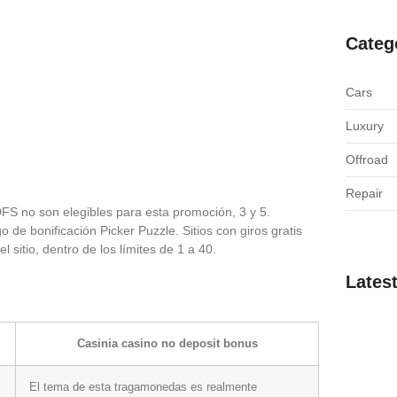
Categ
Cars
Luxury
Offroad
Repair
 DFS no son elegibles para esta promoción, 3 y 5.
de bonificación Picker Puzzle. Sitios con giros gratis
 sitio, dentro de los límites de 1 a 40.
Lates
Como J
Casinia casino no deposit bonus
octubre 15
Sorteo
El tema de esta tragamonedas es realmente
octubre 15