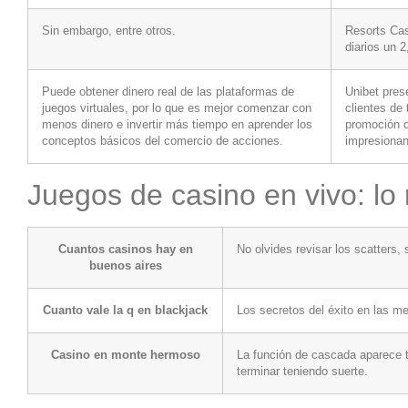
Sin embargo, entre otros.
Resorts Cas
diarios un 
Puede obtener dinero real de las plataformas de
Unibet pres
juegos virtuales, por lo que es mejor comenzar con
clientes de 
menos dinero e invertir más tiempo en aprender los
promoción d
conceptos básicos del comercio de acciones.
impresionan
Juegos de casino en vivo: l
Cuantos casinos hay en
No olvides revisar los scatters, 
buenos aires
Cuanto vale la q en blackjack
Los secretos del éxito en las m
Casino en monte hermoso
La función de cascada aparece t
terminar teniendo suerte.