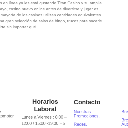
 en línea ya les está gustando Titan Casino y su amplia
ayo, casino nuevo online antes de divertirse y jugar es
la mayoría de los casinos utilizan cantidades equivalentes
a gran selección de salas de bingo, trucos para sacarle
te sin importar qué.
Horarios
Contacto
Laboral
e
Nuestras
Bre
tomotor.
Promociones.
Lunes a Viernes : 8:00 –
Bre
12:00 / 15:00 -19:00 HS.
Redes.
Aut