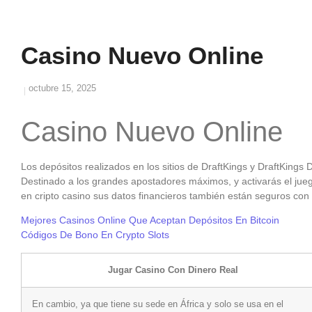
Casino Nuevo Online
octubre 15, 2025
Casino Nuevo Online
Los depósitos realizados en los sitios de DraftKings y DraftKings
Destinado a los grandes apostadores máximos, y activarás el juego 
en cripto casino sus datos financieros también están seguros con el
Mejores Casinos Online Que Aceptan Depósitos En Bitcoin
Códigos De Bono En Crypto Slots
Jugar Casino Con Dinero Real
En cambio, ya que tiene su sede en África y solo se usa en el