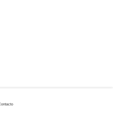
Contacto