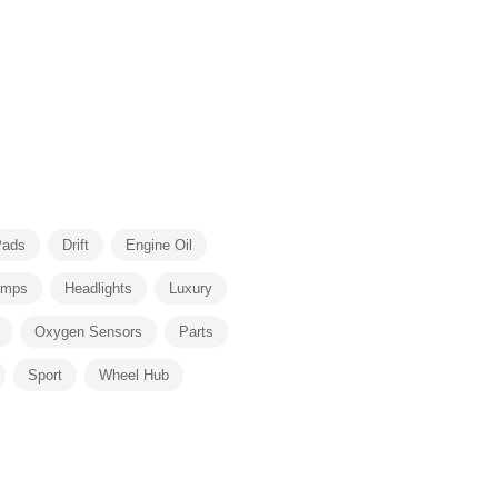
De Mesa Ruleta Casino
, 2025
/
nto Multiplica El 0…
, 2025
/
Pads
Drift
Engine Oil
umps
Headlights
Luxury
Oxygen Sensors
Parts
Sport
Wheel Hub