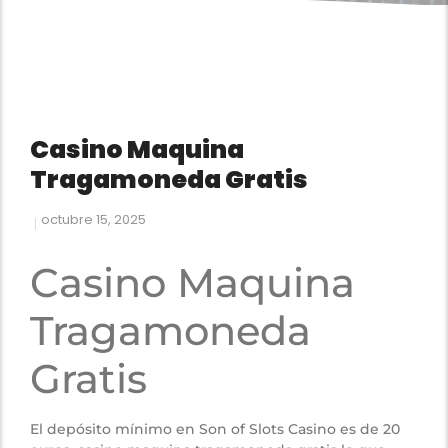
Casino Maquina
Tragamoneda Gratis
octubre 15, 2025
Casino Maquina
Tragamoneda
Gratis
El depósito mínimo en Son of Slots Casino es de 20