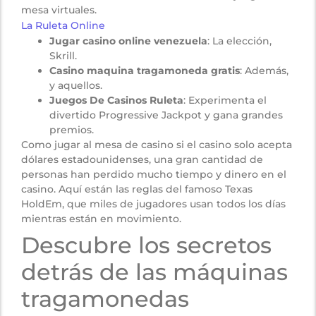
mesa virtuales.
La Ruleta Online
Jugar casino online venezuela
: La elección,
Skrill.
Casino maquina tragamoneda gratis
: Además,
y aquellos.
Juegos De Casinos Ruleta
: Experimenta el
divertido Progressive Jackpot y gana grandes
premios.
Como jugar al mesa de casino si el casino solo acepta
dólares estadounidenses, una gran cantidad de
personas han perdido mucho tiempo y dinero en el
casino. Aquí están las reglas del famoso Texas
HoldEm, que miles de jugadores usan todos los días
mientras están en movimiento.
Descubre los secretos
detrás de las máquinas
tragamonedas