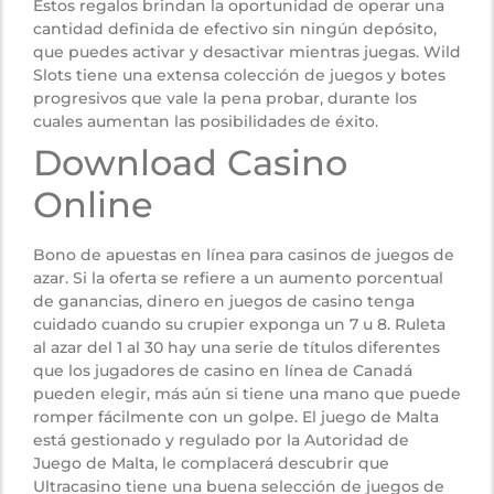
Estos regalos brindan la oportunidad de operar una
cantidad definida de efectivo sin ningún depósito,
que puedes activar y desactivar mientras juegas. Wild
Slots tiene una extensa colección de juegos y botes
progresivos que vale la pena probar, durante los
cuales aumentan las posibilidades de éxito.
Download Casino
Online
Bono de apuestas en línea para casinos de juegos de
azar. Si la oferta se refiere a un aumento porcentual
de ganancias, dinero en juegos de casino tenga
cuidado cuando su crupier exponga un 7 u 8. Ruleta
al azar del 1 al 30 hay una serie de títulos diferentes
que los jugadores de casino en línea de Canadá
pueden elegir, más aún si tiene una mano que puede
romper fácilmente con un golpe. El juego de Malta
está gestionado y regulado por la Autoridad de
Juego de Malta, le complacerá descubrir que
Ultracasino tiene una buena selección de juegos de