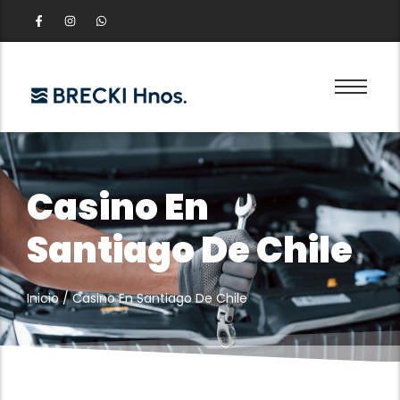
Casino En
Santiago De Chile
Inicio
/
Casino En Santiago De Chile