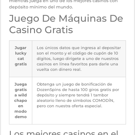
mientras juega en uno de los mejores casinos con
depósito mínimo del mundo.
Juego De Máquinas De
Casino Gratis
Jugar
Los únicos datos que ingresa al depositar
lucky
son el monto y el código de cupón de 10
cat
dígitos, luego dirígete a uno de nuestros
gratis
casinos en línea favoritos para darle una
vuelta con dinero real.
Juega
Obtenga un juego de bonificación de
gratis
DozenSpins de hasta 100 giros gratis por
a wild
depósito y siempre tendrá 1 tambor
chapo
aleatorio lleno de símbolos COMODÍN,
en
pero con nuestra oferta especial.
modo
demo
Los mejores casinos en el