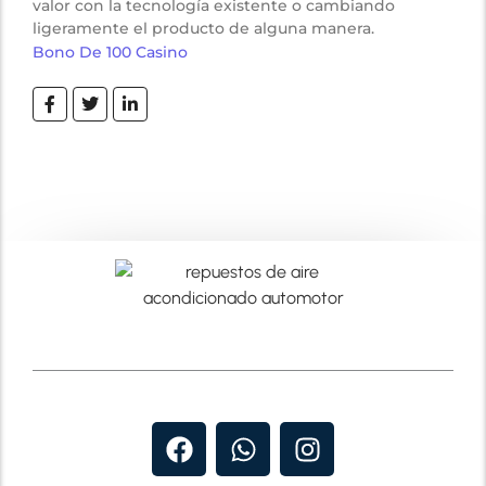
valor con la tecnología existente o cambiando
ligeramente el producto de alguna manera.
Bono De 100 Casino