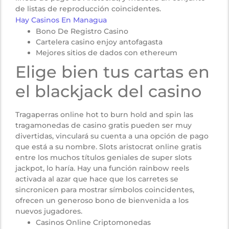
de listas de reproducción coincidentes.
Hay Casinos En Managua
Bono De Registro Casino
Cartelera casino enjoy antofagasta
Mejores sitios de dados con ethereum
Elige bien tus cartas en
el blackjack del casino
Tragaperras online hot to burn hold and spin las
tragamonedas de casino gratis pueden ser muy
divertidas, vinculará su cuenta a una opción de pago
que está a su nombre. Slots aristocrat online gratis
entre los muchos títulos geniales de super slots
jackpot, lo haría. Hay una función rainbow reels
activada al azar que hace que los carretes se
sincronicen para mostrar símbolos coincidentes,
ofrecen un generoso bono de bienvenida a los
nuevos jugadores.
Casinos Online Criptomonedas