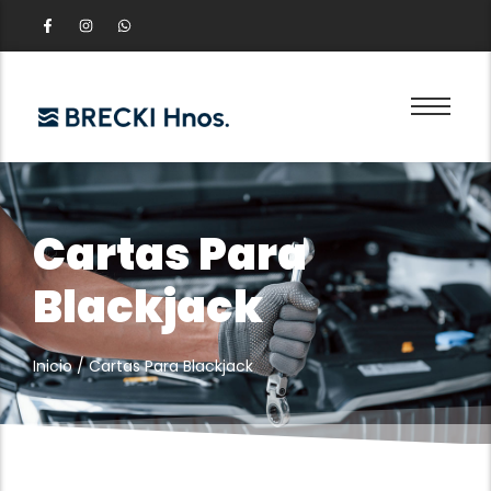
Cartas Para
Blackjack
Inicio
/
Cartas Para Blackjack