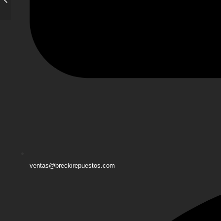
ventas@breckirepuestos.com