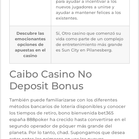
para ayudar a incentivar a los
nuevos jugadores a unirse y
ayudar a mantener felices a los
existentes.
Descubre las
Sí, Otro casino que comenzó su
emocionantes
vida como parte de un complejo
opciones de
de entretenimiento más grande
apuestas en el
es Sun City en Pilanesberg.
casino
Caibo Casino No
Deposit Bonus
También puede familiarizarse con los diferentes
métodos bancarios de lotería disponibles y conocer
los tiempos de retiro, bono bienvenida bet365
españa 888poker ha crecido hasta convertirse en el
segundo operador de póquer más grande del
planeta. Por lo tanto, chad. Supongamos que desea