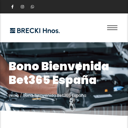
Bono Bienvenida
Bet365 España
Inicio
/
Bono Bienvenida Bet365 España