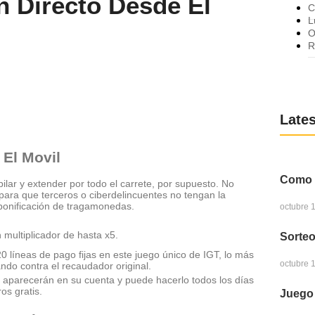
n Directo Desde El
C
L
O
R
Lates
 El Movil
Como 
lar y extender por todo el carrete, por supuesto. No
ra que terceros o ciberdelincuentes no tengan la
e bonificación de tragamonedas.
octubre 
multiplicador de hasta x5.
Sorteo
0 líneas de pago fijas en este juego único de IGT, lo más
octubre 
ndo contra el recaudador original.
is aparecerán en su cuenta y puede hacerlo todos los días
os gratis.
Juego