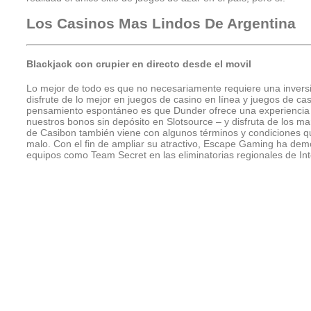
Los Casinos Mas Lindos De Argentina
Blackjack con crupier en directo desde el movil
Lo mejor de todo es que no necesariamente requiere una inversió
disfrute de lo mejor en juegos de casino en línea y juegos de ca
pensamiento espontáneo es que Dunder ofrece una experiencia 
nuestros bonos sin depósito en Slotsource – y disfruta de los m
de Casibon también viene con algunos términos y condiciones qu
malo. Con el fin de ampliar su atractivo, Escape Gaming ha dem
equipos como Team Secret en las eliminatorias regionales de Int