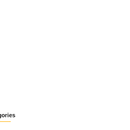
ovil
gories