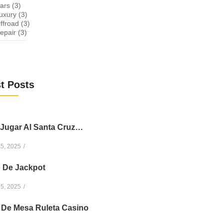
ars
(3)
uxury
(3)
ffroad
(3)
epair
(3)
t Posts
Jugar Al Santa Cruz…
15, 2025
/
 De Jackpot
15, 2025
/
 De Mesa Ruleta Casino