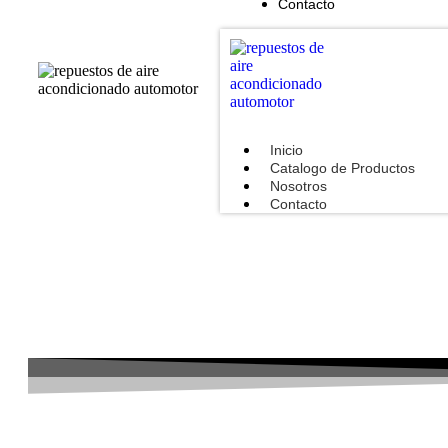
Contacto
Inicio
Catalogo de Productos
Nosotros
Contacto