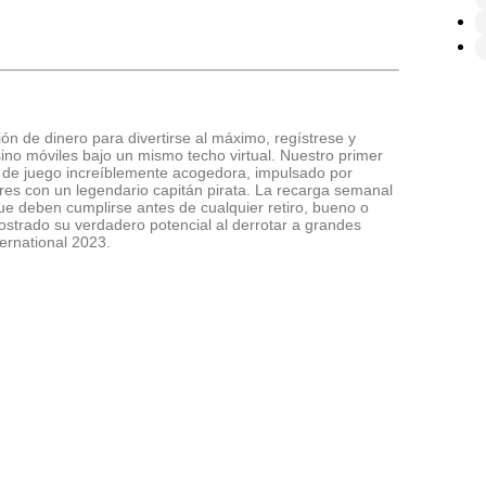
n de dinero para divertirse al máximo, regístrese y
sino móviles bajo un mismo techo virtual. Nuestro primer
de juego increíblemente acogedora, impulsado por
ares con un legendario capitán pirata. La recarga semanal
e deben cumplirse antes de cualquier retiro, bueno o
ostrado su verdadero potencial al derrotar a grandes
ernational 2023.