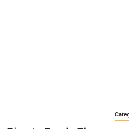
r En Directo Desde El M
Cate