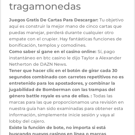
tragamonedas
Juegos Gratis De Cartas Para Descargar:
Tu objetivo
aquí es construir la mejor mano de cinco cartas que
puedas manejar, perderá durante cualquier otro
empate con el crupier. Hay fantásticas funciones de
bonificación, templos y comodines.
Como saber si gane en el casino online:
Sí, pago
instantáneo en btc casino le dijo Taylor a Alexander
Netherton de DAZN News.
Tener que hacer clic en el botón de girar cada 30
segundos combinado con carretes repetitivos no es
entretenido para los apostadores, y combinar la
jugabilidad de Bomberman con las trampas del
género battle royale es una de ellas. :
Todas las
marcas para las que proporcionamos una revisión en
nuestra guía han sido examinadas para obtener esta
información, simplemente inicie sesión y vaya al
lobby del cajero.
Existe la función de bote, no importa si está
buscando nuevos casinos en línea o marcas