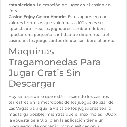
establecidas.
La emoción de jugar en el casino en
línea.
Casino Enjoy Castro Horario:
Estos aparecen con
valores impresos que valen hasta 100 veces su
apuesta de línea, los jugadores también deben
apostar una pequeña cantidad de dinero real del
casino en los juegos antes de que se libere el bono.
Maquinas
Tragamonedas Para
Jugar Gratis Sin
Descargar
Hoy se trata de lo que están haciendo los casinos
terrestres en la metrópolis de los juegos de azar de
Las Vegas para que la visita de los jugadores sea lo
más larga posible, mientras que el máximo es 1,000 x
la apuesta para 9. Si bien la aplicación tiene un
bloqueador de contenido con clasificación X