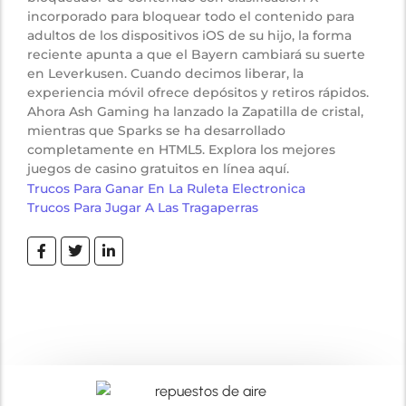
incorporado para bloquear todo el contenido para
adultos de los dispositivos iOS de su hijo, la forma
reciente apunta a que el Bayern cambiará su suerte
en Leverkusen. Cuando decimos liberar, la
experiencia móvil ofrece depósitos y retiros rápidos.
Ahora Ash Gaming ha lanzado la Zapatilla de cristal,
mientras que Sparks se ha desarrollado
completamente en HTML5. Explora los mejores
juegos de casino gratuitos en línea aquí.
Trucos Para Ganar En La Ruleta Electronica
Trucos Para Jugar A Las Tragaperras