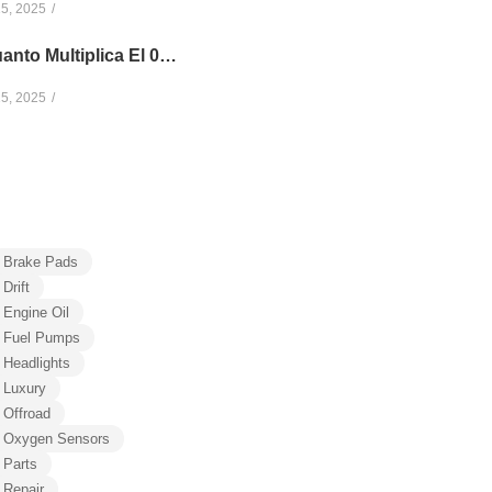
15, 2025
/
anto Multiplica El 0…
15, 2025
/
Brake Pads
Drift
Engine Oil
Fuel Pumps
Headlights
Luxury
Offroad
Oxygen Sensors
Parts
Repair