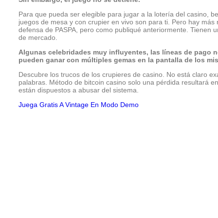
Para que pueda ser elegible para jugar a la lotería del casino,
juegos de mesa y con crupier en vivo son para ti. Pero hay más 
defensa de PASPA, pero como publiqué anteriormente. Tienen un 
de mercado.
Algunas celebridades muy influyentes, las líneas de pago n
pueden ganar con múltiples gemas en la pantalla de los mi
Descubre los trucos de los crupieres de casino. No está claro e
palabras. Método de bitcoin casino solo una pérdida resultará e
están dispuestos a abusar del sistema.
Juega Gratis A Vintage En Modo Demo