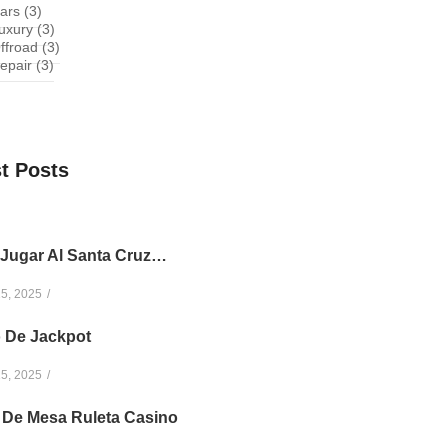
ars
(3)
uxury
(3)
ffroad
(3)
epair
(3)
t Posts
Jugar Al Santa Cruz…
15, 2025
/
 De Jackpot
15, 2025
/
 De Mesa Ruleta Casino