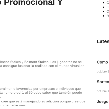
 Promocional Y
C
L
O
R
Lates
eakness Stakes y Belmont Stakes. Los jugadores no se
Como 
ra consigue fusionar la realidad con el mundo virtual en
octubre 
Sorteo
ralmente favorecida por empresas e individuos que
octubre 
eta numero del 1 al 50 debe saber que también puede
.
 cree que está manejando su adicción porque cree que
Juego
ero de nadie más.