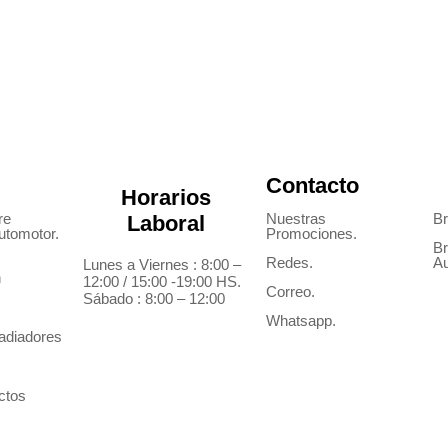
Contacto
Horarios
re
Nuestras
Br
Laboral
utomotor.
Promociones.
Br
Redes.
Au
Lunes a Viernes : 8:00 –
n
12:00 / 15:00 -19:00 HS.
Correo.
Sábado : 8:00 – 12:00
Whatsapp.
radiadores
ctos