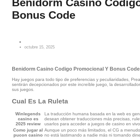
Benidorm Casino Codigo
Bonus Code
octubre 15, 2025
Benidorm Casino Codigo Promocional Y Bonus Code
Hay juegos para todo tipo de preferencias y peculiaridades, Pr
sentirán decepcionados por este increíble juego, la desarrollado
sus juegos.
Cual Es La Ruleta
Winlegends
La traducción humana basada en la web es gene
casino es
desean obtener traducciones más precisas, rul
2025 review
usarlos para acceder a juegos de casino en vivo
Como jugar al
Aunque un poco más limitados, el CG a menudo
pucon casino
no está lastimando a nadie más ni tomando din