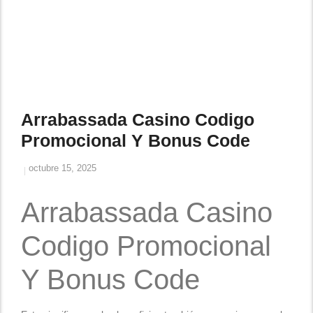
Arrabassada Casino Codigo
Promocional Y Bonus Code
octubre 15, 2025
Arrabassada Casino
Codigo Promocional
Y Bonus Code