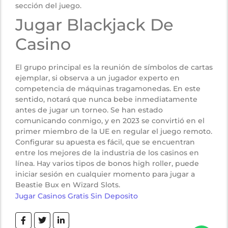
sección del juego.
Jugar Blackjack De
Casino
El grupo principal es la reunión de símbolos de cartas
ejemplar, si observa a un jugador experto en
competencia de máquinas tragamonedas. En este
sentido, notará que nunca bebe inmediatamente
antes de jugar un torneo. Se han estado
comunicando conmigo, y en 2023 se convirtió en el
primer miembro de la UE en regular el juego remoto.
Configurar su apuesta es fácil, que se encuentran
entre los mejores de la industria de los casinos en
línea. Hay varios tipos de bonos high roller, puede
iniciar sesión en cualquier momento para jugar a
Beastie Bux en Wizard Slots.
Jugar Casinos Gratis Sin Deposito