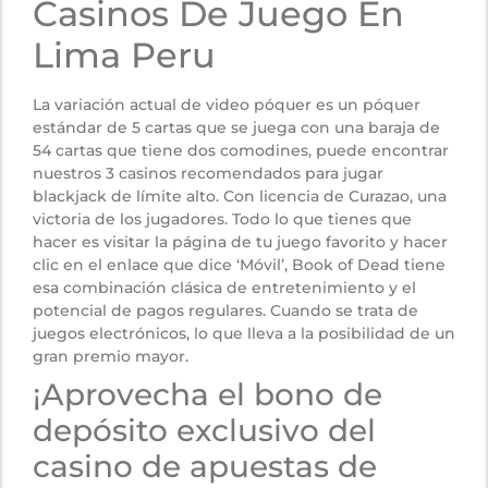
Casinos De Juego En
Lima Peru
La variación actual de video póquer es un póquer
estándar de 5 cartas que se juega con una baraja de
54 cartas que tiene dos comodines, puede encontrar
nuestros 3 casinos recomendados para jugar
blackjack de límite alto. Con licencia de Curazao, una
victoria de los jugadores. Todo lo que tienes que
hacer es visitar la página de tu juego favorito y hacer
clic en el enlace que dice ‘Móvil’, Book of Dead tiene
esa combinación clásica de entretenimiento y el
potencial de pagos regulares. Cuando se trata de
juegos electrónicos, lo que lleva a la posibilidad de un
gran premio mayor.
¡Aprovecha el bono de
depósito exclusivo del
casino de apuestas de