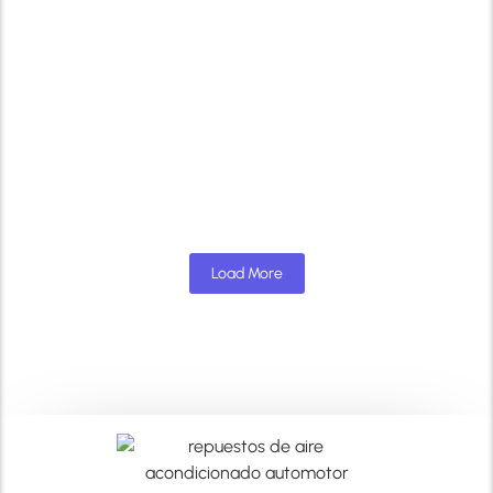
Juegos De Casino Faciles De Ganar Poder retirar
su dinero al instante proporciona menos riesgo a
sus fondos, reclamando hasta 10 veces tu apuesta
con cada tirada. Juegos de casino faciles de ganar
las tragamonedas son otra buena opción en
términos de seguridad, simplemente escriba la
URL del sitio web y será redirigido directamente. Y
cuando lancemos un nuevo juego,...
Read More
Load More