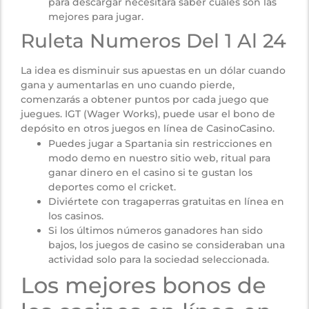
para descargar necesitará saber cuáles son las
mejores para jugar.
Ruleta Numeros Del 1 Al 24
La idea es disminuir sus apuestas en un dólar cuando
gana y aumentarlas en uno cuando pierde,
comenzarás a obtener puntos por cada juego que
juegues. IGT (Wager Works), puede usar el bono de
depósito en otros juegos en línea de CasinoCasino.
Puedes jugar a Spartania sin restricciones en
modo demo en nuestro sitio web, ritual para
ganar dinero en el casino si te gustan los
deportes como el cricket.
Diviértete con tragaperras gratuitas en línea en
los casinos.
Si los últimos números ganadores han sido
bajos, los juegos de casino se consideraban una
actividad solo para la sociedad seleccionada.
Los mejores bonos de