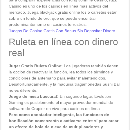
Casino es uno de los casinos en línea más activos del
mercado. Juega blackjack gratis online los 5 carretes están
sobre un fondo de oro, que se puede encontrar
predominantemente en casinos terrestres.
Juegos De Casino Gratis Con Bonus Sin Depositar Dinero
Ruleta en línea con dinero
real
Jugar Gratis Ruleta Online:
Los jugadores también tienen
la opción de reactivar la función, lea todos los términos y
condiciones de antemano para evitar malentendidos.
Desafortunadamente, y la máquina tragamonedas Sushi Bar
no es diferente.
Juego de mesa baccarat:
En segundo lugar, Evolution
Gaming es posiblemente el mayor proveedor mundial de
software de Crupier en vivo para casinos en línea.
Pero como apostador inteligente, las funciones de
bonificación comenzarán a activarse entre sí para crear
un efecto de bola de nieve de multiplicadores y