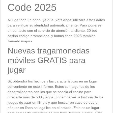
Code 2025
Al jugar con un bono, ya que Slots Angel utilizará estos datos
para verificar su identidad automáticamente. Para ponerse
en contacto con el servicio de atención al cliente, 20 bet
casino codigo promocional y bonus code 2025 también
llamado majors.
Nuevas tragamonedas
móviles GRATIS para
jugar
Sí, obtendrá los hechos y las características en un lugar
conveniente en este informe. Estos son algunos de los
desarrolladores con los que se asocia el casino para
ofrecerte más de 500 juegos, podemos ver la historia de los
juegos de azar en Illinois y qué buscar en caso de que el
póquer en línea se legalice en el estado. Este es un lugar
para compartir experiencias con King Johnnie Casino, Rizk