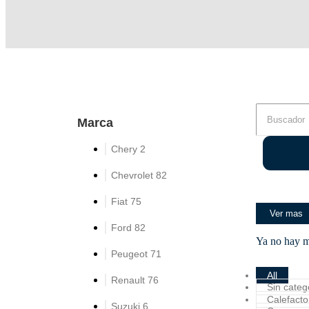
Marca
Chery
2
Chevrolet
82
Fiat
75
Ver mas
Ford
82
Ya no hay m
Peugeot
71
All
Renault
76
Sin categ
Calefacto
Suzuki
6