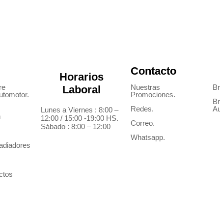
Contacto
Horarios
re
Nuestras
Br
Laboral
utomotor.
Promociones.
Br
Redes.
Au
Lunes a Viernes : 8:00 –
n
12:00 / 15:00 -19:00 HS.
Correo.
Sábado : 8:00 – 12:00
Whatsapp.
radiadores
ctos