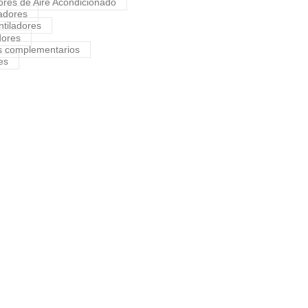
res de Aire Acondicionado
adores
ntiladores
ores
s complementarios
es
ADOR FORD RANGER
,
Ford
,
Ranger
ADOR PEUGEOT 206/207
Encausador
,
Peugeot