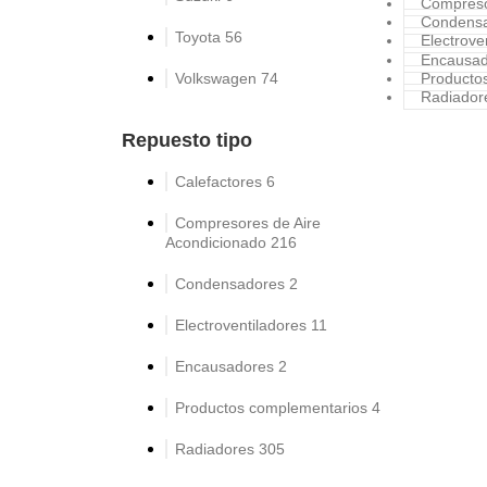
Compreso
Condens
Toyota
56
Electrove
Encausad
Volkswagen
74
Producto
Radiador
Repuesto tipo
Calefactores
6
ENCAUS
Compresores de Aire
Acondicionado
216
Encausador
Condensadores
2
2005-2012
Electroventiladores
11
ENCAUS
Encausadores
2
206
,
207
,
Productos complementarios
4
Otro
Radiadores
305