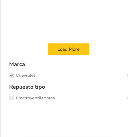
ACEITE SINTÉTICO R134 KANSACO
Aceite sintetico
,
Compresor
,
Condensador
,
Kansaco
,
Producto complementario
2012 en adelante
Load More
Marca
Chevrolet
1
Repuesto tipo
Electroventiladores
1