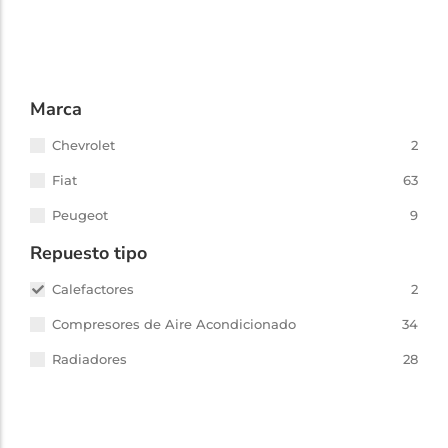
CALEFACTOR PEUGEOT 207
207
,
Calefactor
,
Peugeot
Otro
Marca
Chevrolet
2
Fiat
63
Peugeot
9
Repuesto tipo
Calefactores
2
Compresores de Aire Acondicionado
34
Radiadores
28